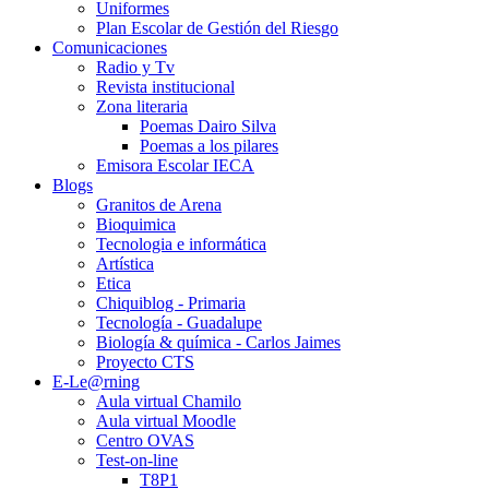
Uniformes
Plan Escolar de Gestión del Riesgo
Comunicaciones
Radio y Tv
Revista institucional
Zona literaria
Poemas Dairo Silva
Poemas a los pilares
Emisora Escolar IECA
Blogs
Granitos de Arena
Bioquimica
Tecnologia e informática
Artística
Etica
Chiquiblog - Primaria
Tecnología - Guadalupe
Biología & química - Carlos Jaimes
Proyecto CTS
E-Le@rning
Aula virtual Chamilo
Aula virtual Moodle
Centro OVAS
Test-on-line
T8P1