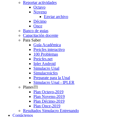
Reportar actividades
Octavo
Noveno
Enviar archivo
Décimo
Once
Banco de guias
Capacitación docente
Para Saber
Guía Académica
Preicfes interactivo
100 Problemas
Preicfes.net
Ipler Android
Simulacro Unal
Simulacroicfes
Preparate para la Unal
Simulacro Unal - IPLER
PlanesTI
Plan Octavo-2019
Plan Noveno-2019
Plan Décimo-2019
Plan Once-2019
Resultados Simulacro Entrenando
Contáctenos