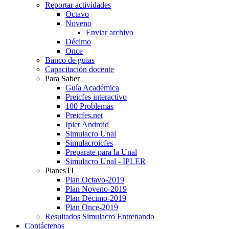
Reportar actividades
Octavo
Noveno
Enviar archivo
Décimo
Once
Banco de guias
Capacitación docente
Para Saber
Guía Académica
Preicfes interactivo
100 Problemas
Preicfes.net
Ipler Android
Simulacro Unal
Simulacroicfes
Preparate para la Unal
Simulacro Unal - IPLER
PlanesTI
Plan Octavo-2019
Plan Noveno-2019
Plan Décimo-2019
Plan Once-2019
Resultados Simulacro Entrenando
Contáctenos