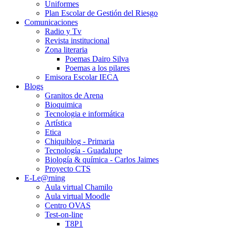
Uniformes
Plan Escolar de Gestión del Riesgo
Comunicaciones
Radio y Tv
Revista institucional
Zona literaria
Poemas Dairo Silva
Poemas a los pilares
Emisora Escolar IECA
Blogs
Granitos de Arena
Bioquimica
Tecnologia e informática
Artística
Etica
Chiquiblog - Primaria
Tecnología - Guadalupe
Biología & química - Carlos Jaimes
Proyecto CTS
E-Le@rning
Aula virtual Chamilo
Aula virtual Moodle
Centro OVAS
Test-on-line
T8P1