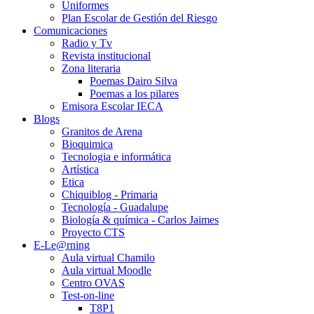
Uniformes
Plan Escolar de Gestión del Riesgo
Comunicaciones
Radio y Tv
Revista institucional
Zona literaria
Poemas Dairo Silva
Poemas a los pilares
Emisora Escolar IECA
Blogs
Granitos de Arena
Bioquimica
Tecnologia e informática
Artística
Etica
Chiquiblog - Primaria
Tecnología - Guadalupe
Biología & química - Carlos Jaimes
Proyecto CTS
E-Le@rning
Aula virtual Chamilo
Aula virtual Moodle
Centro OVAS
Test-on-line
T8P1