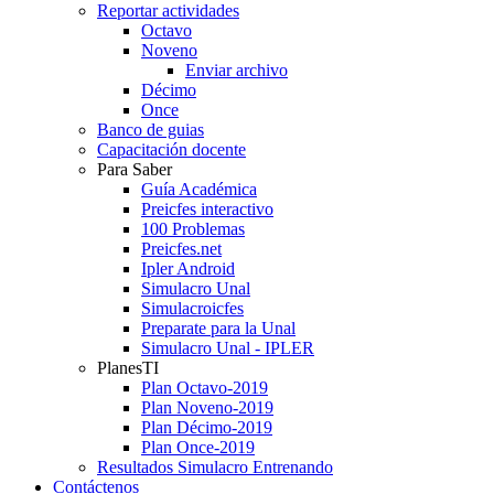
Reportar actividades
Octavo
Noveno
Enviar archivo
Décimo
Once
Banco de guias
Capacitación docente
Para Saber
Guía Académica
Preicfes interactivo
100 Problemas
Preicfes.net
Ipler Android
Simulacro Unal
Simulacroicfes
Preparate para la Unal
Simulacro Unal - IPLER
PlanesTI
Plan Octavo-2019
Plan Noveno-2019
Plan Décimo-2019
Plan Once-2019
Resultados Simulacro Entrenando
Contáctenos