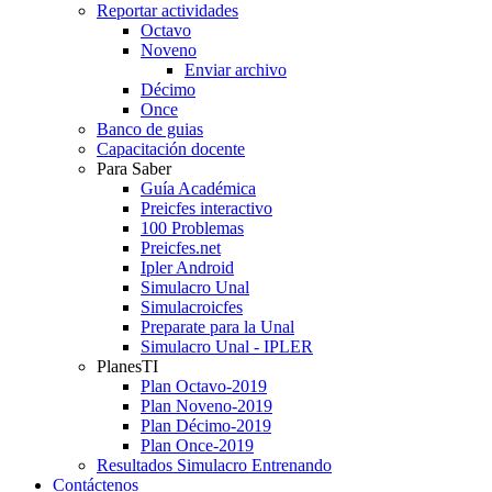
Reportar actividades
Octavo
Noveno
Enviar archivo
Décimo
Once
Banco de guias
Capacitación docente
Para Saber
Guía Académica
Preicfes interactivo
100 Problemas
Preicfes.net
Ipler Android
Simulacro Unal
Simulacroicfes
Preparate para la Unal
Simulacro Unal - IPLER
PlanesTI
Plan Octavo-2019
Plan Noveno-2019
Plan Décimo-2019
Plan Once-2019
Resultados Simulacro Entrenando
Contáctenos