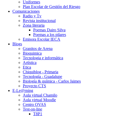
Uniformes
Plan Escolar de Gestión del Riesgo
Comunicaciones
Radio y Tv
Revista institucional
Zona literaria
Poemas Dairo Silva
Poemas a los pilares
Emisora Escolar IECA
Blogs
Granitos de Arena
Bioquimica
Tecnologia e informática
Artística
Etica
Chiquiblog - Primaria
Tecnología - Guadalupe
Biología & química - Carlos Jaimes
Proyecto CTS
E-Le@rning
Aula virtual Chamilo
Aula virtual Moodle
Centro OVAS
Test-on-line
T8P1