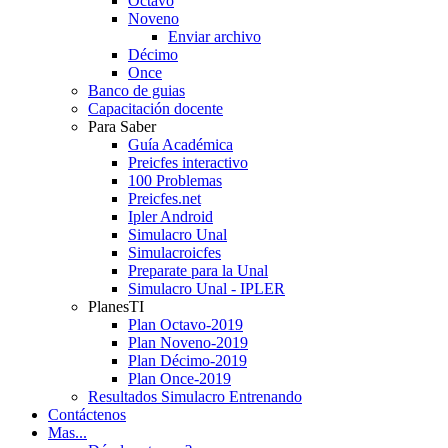
Octavo
Noveno
Enviar archivo
Décimo
Once
Banco de guias
Capacitación docente
Para Saber
Guía Académica
Preicfes interactivo
100 Problemas
Preicfes.net
Ipler Android
Simulacro Unal
Simulacroicfes
Preparate para la Unal
Simulacro Unal - IPLER
PlanesTI
Plan Octavo-2019
Plan Noveno-2019
Plan Décimo-2019
Plan Once-2019
Resultados Simulacro Entrenando
Contáctenos
Mas...