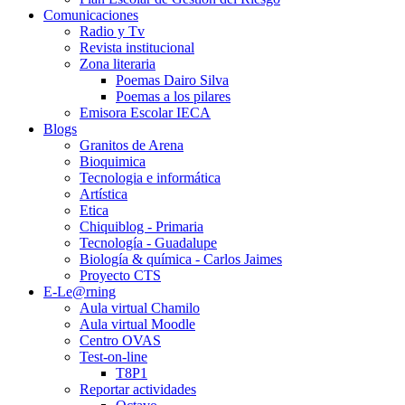
Comunicaciones
Radio y Tv
Revista institucional
Zona literaria
Poemas Dairo Silva
Poemas a los pilares
Emisora Escolar IECA
Blogs
Granitos de Arena
Bioquimica
Tecnologia e informática
Artística
Etica
Chiquiblog - Primaria
Tecnología - Guadalupe
Biología & química - Carlos Jaimes
Proyecto CTS
E-Le@rning
Aula virtual Chamilo
Aula virtual Moodle
Centro OVAS
Test-on-line
T8P1
Reportar actividades