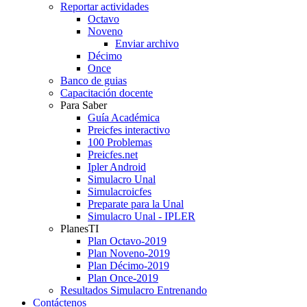
Reportar actividades
Octavo
Noveno
Enviar archivo
Décimo
Once
Banco de guias
Capacitación docente
Para Saber
Guía Académica
Preicfes interactivo
100 Problemas
Preicfes.net
Ipler Android
Simulacro Unal
Simulacroicfes
Preparate para la Unal
Simulacro Unal - IPLER
PlanesTI
Plan Octavo-2019
Plan Noveno-2019
Plan Décimo-2019
Plan Once-2019
Resultados Simulacro Entrenando
Contáctenos