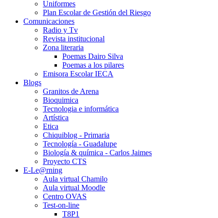
Uniformes
Plan Escolar de Gestión del Riesgo
Comunicaciones
Radio y Tv
Revista institucional
Zona literaria
Poemas Dairo Silva
Poemas a los pilares
Emisora Escolar IECA
Blogs
Granitos de Arena
Bioquimica
Tecnologia e informática
Artística
Etica
Chiquiblog - Primaria
Tecnología - Guadalupe
Biología & química - Carlos Jaimes
Proyecto CTS
E-Le@rning
Aula virtual Chamilo
Aula virtual Moodle
Centro OVAS
Test-on-line
T8P1