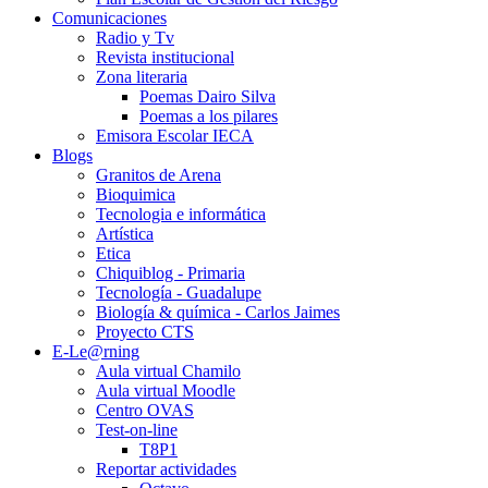
Comunicaciones
Radio y Tv
Revista institucional
Zona literaria
Poemas Dairo Silva
Poemas a los pilares
Emisora Escolar IECA
Blogs
Granitos de Arena
Bioquimica
Tecnologia e informática
Artística
Etica
Chiquiblog - Primaria
Tecnología - Guadalupe
Biología & química - Carlos Jaimes
Proyecto CTS
E-Le@rning
Aula virtual Chamilo
Aula virtual Moodle
Centro OVAS
Test-on-line
T8P1
Reportar actividades