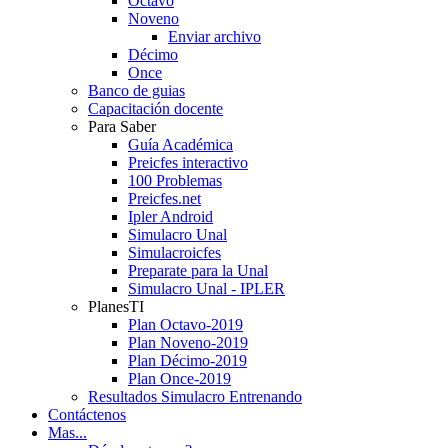
Octavo
Noveno
Enviar archivo
Décimo
Once
Banco de guias
Capacitación docente
Para Saber
Guía Académica
Preicfes interactivo
100 Problemas
Preicfes.net
Ipler Android
Simulacro Unal
Simulacroicfes
Preparate para la Unal
Simulacro Unal - IPLER
PlanesTI
Plan Octavo-2019
Plan Noveno-2019
Plan Décimo-2019
Plan Once-2019
Resultados Simulacro Entrenando
Contáctenos
Mas...