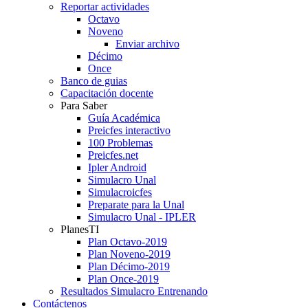
Reportar actividades
Octavo
Noveno
Enviar archivo
Décimo
Once
Banco de guias
Capacitación docente
Para Saber
Guía Académica
Preicfes interactivo
100 Problemas
Preicfes.net
Ipler Android
Simulacro Unal
Simulacroicfes
Preparate para la Unal
Simulacro Unal - IPLER
PlanesTI
Plan Octavo-2019
Plan Noveno-2019
Plan Décimo-2019
Plan Once-2019
Resultados Simulacro Entrenando
Contáctenos