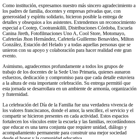
Como institución, expresamos nuestro más sincero agradecimiento a
los padres de familia, docentes y empresas privadas que, con
generosidad y espíritu solidario, hicieron posible la entrega de
detalles y obsequios a los asistentes. Extendemos un reconocimiento
especial a Cootep, Cootranskilili, Distribuciones Córdoba, Escuela
Canina Jireth, Fotofilmaciones Uno A, Cool Store, Motomayo,
Cafeterías Jhon Hernández, Cafetería Guillermo Benavides, Milton
González, Estación del Helado y a todas aquellas personas que se
unieron con su apoyo y colaboración para hacer realidad este gran
evento.
Asimismo, agradecemos profundamente a todos los grupos de
trabajo de los docentes de la Sede Uno Primaria, quienes aunaron
esfuerzos, dedicación y compromiso para que cada detalle estuviera
a la altura de esta importante celebración. Su entrega permitió que
esta jornada se desarrollara en un ambiente de armonía, organización
y fraternidad.
La celebración del Día de la Familia fue una verdadera vivencia de
los valores franciscanos, donde el amor, la sencillez, el servicio y el
compartir se hicieron presentes en cada actividad. Estos espacios
fortalecen los vínculos entre la escuela y las familias, recordándonos
que educar es una tarea conjunta que requiere unidad, diálogo y
acompañamiento permanente para construir una mejor sociedad
desde el hogar y la comunidad educativa.