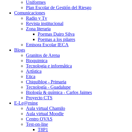
Uniformes
Plan Escolar de Gestión del Riesgo
Comunicaciones
Radio y Tv
Revista institucional
Zona literaria
Poemas Dairo Silva
Poemas a los pilares
Emisora Escolar IECA
Blogs
Granitos de Arena
Bioquimica
Tecnologia e informática
Artística
Etica
Chiquiblog - Primaria
Tecnología - Guadalupe
Biología & química - Carlos Jaimes
Proyecto CTS
E-Le@rning
Aula virtual Chamilo
Aula virtual Moodle
Centro OVAS
Test-on-line
T8P1