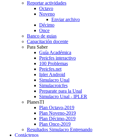
Reportar actividades
Octavo
Noveno
Enviar archivo
Décimo
Once
Banco de guias
Capacitación docente
Para Saber
Guía Académica
Preicfes interactivo
100 Problemas
Preicfes.net
Ipler Android
Simulacro Unal
Simulacroicfes
Preparate para la Unal
Simulacro Unal - IPLER
PlanesTI
Plan Octavo-2019
Plan Noveno-2019
Plan Décimo-2019
Plan Once-2019
Resultados Simulacro Entrenando
Contáctenos