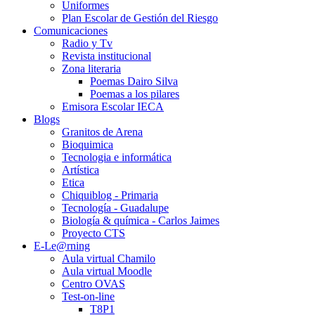
Uniformes
Plan Escolar de Gestión del Riesgo
Comunicaciones
Radio y Tv
Revista institucional
Zona literaria
Poemas Dairo Silva
Poemas a los pilares
Emisora Escolar IECA
Blogs
Granitos de Arena
Bioquimica
Tecnologia e informática
Artística
Etica
Chiquiblog - Primaria
Tecnología - Guadalupe
Biología & química - Carlos Jaimes
Proyecto CTS
E-Le@rning
Aula virtual Chamilo
Aula virtual Moodle
Centro OVAS
Test-on-line
T8P1