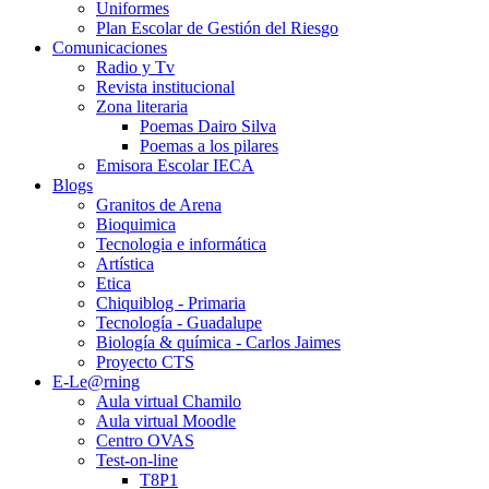
Uniformes
Plan Escolar de Gestión del Riesgo
Comunicaciones
Radio y Tv
Revista institucional
Zona literaria
Poemas Dairo Silva
Poemas a los pilares
Emisora Escolar IECA
Blogs
Granitos de Arena
Bioquimica
Tecnologia e informática
Artística
Etica
Chiquiblog - Primaria
Tecnología - Guadalupe
Biología & química - Carlos Jaimes
Proyecto CTS
E-Le@rning
Aula virtual Chamilo
Aula virtual Moodle
Centro OVAS
Test-on-line
T8P1