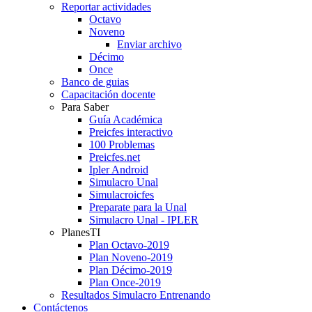
Reportar actividades
Octavo
Noveno
Enviar archivo
Décimo
Once
Banco de guias
Capacitación docente
Para Saber
Guía Académica
Preicfes interactivo
100 Problemas
Preicfes.net
Ipler Android
Simulacro Unal
Simulacroicfes
Preparate para la Unal
Simulacro Unal - IPLER
PlanesTI
Plan Octavo-2019
Plan Noveno-2019
Plan Décimo-2019
Plan Once-2019
Resultados Simulacro Entrenando
Contáctenos