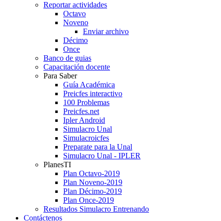
Reportar actividades
Octavo
Noveno
Enviar archivo
Décimo
Once
Banco de guias
Capacitación docente
Para Saber
Guía Académica
Preicfes interactivo
100 Problemas
Preicfes.net
Ipler Android
Simulacro Unal
Simulacroicfes
Preparate para la Unal
Simulacro Unal - IPLER
PlanesTI
Plan Octavo-2019
Plan Noveno-2019
Plan Décimo-2019
Plan Once-2019
Resultados Simulacro Entrenando
Contáctenos