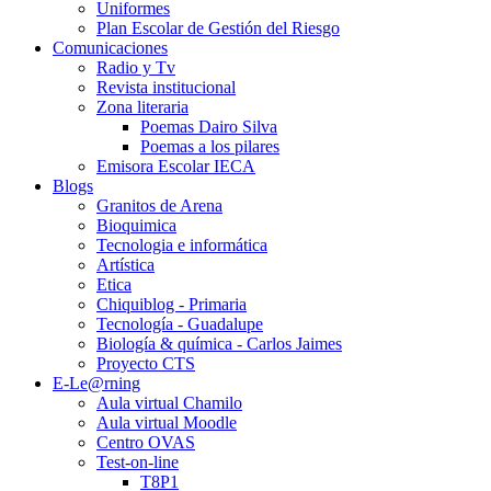
Uniformes
Plan Escolar de Gestión del Riesgo
Comunicaciones
Radio y Tv
Revista institucional
Zona literaria
Poemas Dairo Silva
Poemas a los pilares
Emisora Escolar IECA
Blogs
Granitos de Arena
Bioquimica
Tecnologia e informática
Artística
Etica
Chiquiblog - Primaria
Tecnología - Guadalupe
Biología & química - Carlos Jaimes
Proyecto CTS
E-Le@rning
Aula virtual Chamilo
Aula virtual Moodle
Centro OVAS
Test-on-line
T8P1