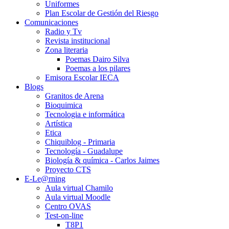
Uniformes
Plan Escolar de Gestión del Riesgo
Comunicaciones
Radio y Tv
Revista institucional
Zona literaria
Poemas Dairo Silva
Poemas a los pilares
Emisora Escolar IECA
Blogs
Granitos de Arena
Bioquimica
Tecnologia e informática
Artística
Etica
Chiquiblog - Primaria
Tecnología - Guadalupe
Biología & química - Carlos Jaimes
Proyecto CTS
E-Le@rning
Aula virtual Chamilo
Aula virtual Moodle
Centro OVAS
Test-on-line
T8P1