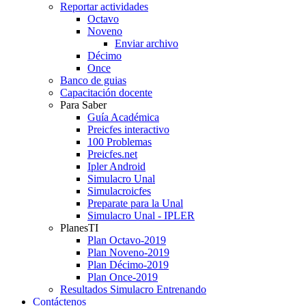
Reportar actividades
Octavo
Noveno
Enviar archivo
Décimo
Once
Banco de guias
Capacitación docente
Para Saber
Guía Académica
Preicfes interactivo
100 Problemas
Preicfes.net
Ipler Android
Simulacro Unal
Simulacroicfes
Preparate para la Unal
Simulacro Unal - IPLER
PlanesTI
Plan Octavo-2019
Plan Noveno-2019
Plan Décimo-2019
Plan Once-2019
Resultados Simulacro Entrenando
Contáctenos