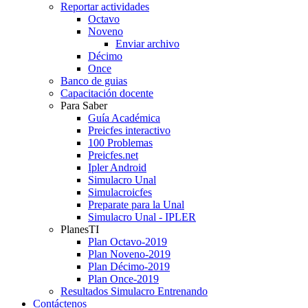
Reportar actividades
Octavo
Noveno
Enviar archivo
Décimo
Once
Banco de guias
Capacitación docente
Para Saber
Guía Académica
Preicfes interactivo
100 Problemas
Preicfes.net
Ipler Android
Simulacro Unal
Simulacroicfes
Preparate para la Unal
Simulacro Unal - IPLER
PlanesTI
Plan Octavo-2019
Plan Noveno-2019
Plan Décimo-2019
Plan Once-2019
Resultados Simulacro Entrenando
Contáctenos