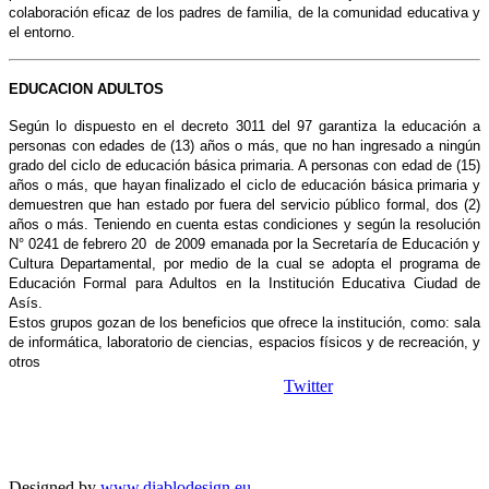
colaboración eficaz de los padres de familia, de la comunidad educativa y
el entorno.
EDUCACION ADULTOS
Según lo dispuesto en el decreto 3011 del 97 garantiza la educación a
personas con edades de (13) años o más, que no han ingresado a ningún
grado del ciclo de educación básica primaria. A personas con edad de (15)
años o más, que hayan finalizado el ciclo de educación básica primaria y
demuestren que han estado por fuera del servicio público formal, dos (2)
años o más. Teniendo en cuenta estas condiciones y según la resolución
N° 0241 de febrero 20 de 2009 emanada por la Secretaría de Educación y
Cultura Departamental, por medio de la cual se adopta el programa de
Educación Formal para Adultos en la Institución Educativa Ciudad de
Asís.
Estos grupos gozan de los beneficios que ofrece la institución, como: sala
de informática, laboratorio de ciencias, espacios físicos y de recreación, y
otros
Twitter
Copyright © 2026
I. E. Ciudad de Asís - Carrera 18 No. 8-83 Barrio San
Rights Reserved.
Francisco. Tel: 4228117 - 4229111 - Puerto Asís - Putumayo
Designed by
www.diablodesign.eu
.