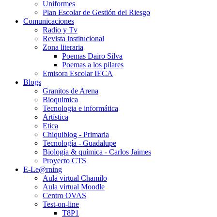
Uniformes
Plan Escolar de Gestión del Riesgo
Comunicaciones
Radio y Tv
Revista institucional
Zona literaria
Poemas Dairo Silva
Poemas a los pilares
Emisora Escolar IECA
Blogs
Granitos de Arena
Bioquimica
Tecnologia e informática
Artística
Etica
Chiquiblog - Primaria
Tecnología - Guadalupe
Biología & química - Carlos Jaimes
Proyecto CTS
E-Le@rning
Aula virtual Chamilo
Aula virtual Moodle
Centro OVAS
Test-on-line
T8P1