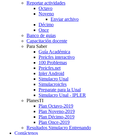
Reportar actividades
Octavo
Noveno
Enviar archivo
Décimo
Once
Banco de guias
Capacitación docente
Para Saber
Guía Académica
Preicfes interactivo
100 Problemas
Preicfes.net
Ipler Android
Simulacro Unal
Simulacroicfes
Preparate para la Unal
Simulacro Unal - IPLER
PlanesTI
Plan Octavo-2019
Plan Noveno-2019
Plan Décimo-2019
Plan Once-2019
Resultados Simulacro Entrenando
Contáctenos