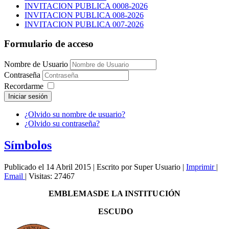
INVITACION PUBLICA 0008-2026
INVITACION PUBLICA 008-2026
INVITACION PUBLICA 007-2026
Formulario de acceso
Nombre de Usuario
Contraseña
Recordarme
Iniciar sesión
¿Olvido su nombre de usuario?
¿Olvido su contraseña?
Símbolos
Publicado el 14 Abril 2015
|
Escrito por Super Usuario
|
Imprimir
|
Email
|
Visitas: 27467
EMBLE
M
ASDE LA IN
S
TI
T
U
C
I
ÓN
ESCU
D
O