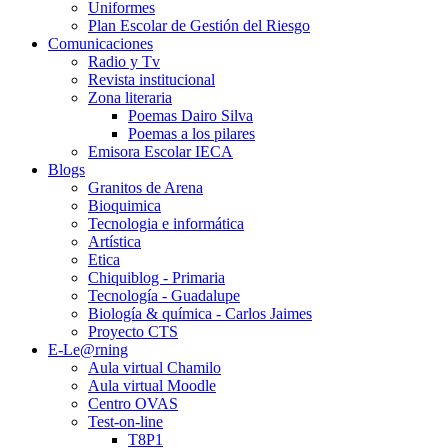
Uniformes
Plan Escolar de Gestión del Riesgo
Comunicaciones
Radio y Tv
Revista institucional
Zona literaria
Poemas Dairo Silva
Poemas a los pilares
Emisora Escolar IECA
Blogs
Granitos de Arena
Bioquimica
Tecnologia e informática
Artística
Etica
Chiquiblog - Primaria
Tecnología - Guadalupe
Biología & química - Carlos Jaimes
Proyecto CTS
E-Le@rning
Aula virtual Chamilo
Aula virtual Moodle
Centro OVAS
Test-on-line
T8P1