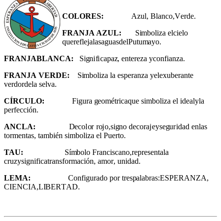
C
O
L
O
RE
S:
A
z
u
l
,
Bl
anco,
V
e
r
de.
F
RAN
JA
A
Z
UL
:
S
i
m
bo
li
z
a el
c
i
e
l
o
que
r
e
fl
e
j
a
l
asa
g
uasd
e
lPu
t
u
m
a
y
o.
F
RAN
JA
B
LANCA
:
S
i
g
n
i
f
i
capa
z
, en
t
e
r
e
z
a yco
n
f
i
an
z
a.
F
RAN
JA
VERDE
:
S
i
m
bo
li
z
a
l
a e
s
pe
r
an
z
a yel
e
xube
r
an
t
e
v
e
r
dorde
l
a
s
e
l
v
a.
C
ÍR
C
UL
O
:
F
i
g
u
r
a
g
eo
m
é
tr
i
caq
u
e
si
m
bo
li
z
a el
i
d
ealy
l
a
p
e
rf
e
c
c
i
ón.
ANCLA
:
D
eco
l
o
r
r
o
j
o,s
i
g
no deco
r
a
j
eys
e
g
u
ri
dad en
l
a
s
t
o
r
m
en
t
a
s,
t
a
m
b
i
én
s
i
m
bo
l
i
z
a
e
l P
u
e
rt
o
.
TAU
:
S
í
m
bo
l
o Fr
a
n
c
i
s
c
ano,
r
ep
r
e
s
e
n
t
a
l
a
c
r
uzys
i
g
n
if
i
ca
tr
a
n
s
f
o
r
m
ac
i
ón, a
m
o
r
, u
n
i
dad.
LE
MA:
C
o
n
fi
g
u
r
a
d
o por
t
r
es
p
a
l
ab
r
a
s
:E
S
P
ERAN
Z
A
,
C
I
E
N
C
I
A
,
L
I
B
E
R
T
AD
.