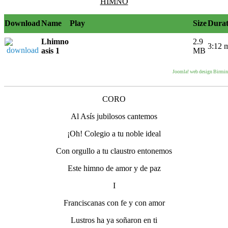
HIMNO
Download
Name
Play
Size
Durat
Lhimno
2.9
3:12 
asis 1
MB
Joomla! web design Birmi
CORO
Al Asís jubilosos cantemos
¡Oh! Colegio a tu noble ideal
Con orgullo a tu claustro entonemos
Este himno de amor y de paz
I
Franciscanas con fe y con amor
Lustros ha ya soñaron en ti