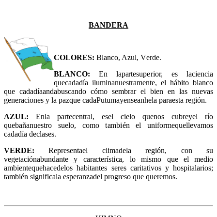
BA
N
DERA
COLORE
S
:
B
lan
c
o, A
z
ul, V
e
rde.
BLA
N
CO:
En lap
a
rtesup
e
rio
r
,
e
s la
c
i
e
n
c
ia
que
c
a
dadía ilu
m
inanu
e
strament
e
,
e
l h
á
bi
t
o blan
c
o
que
ca
d
adía
a
ndabus
ca
n
d
o
c
ómo s
e
mbr
a
r
e
l b
i
e
n
e
n las nu
e
v
a
s
g
e
n
e
ra
c
iones y la p
a
zque
ca
da
P
utu
m
a
y
e
nse
a
nh
e
la p
a
ra
e
s
t
a re
g
ión.
A
Z
UL:
Enla p
a
rte
c
e
ntr
a
l, es
e
l ci
e
l
o quenos
c
ub
r
ey
e
l río
q
ueb
a
ñan
u
e
stro su
e
lo,
c
omo
t
a
mb
i
é
n
e
l un
i
fo
r
mequel
l
e
v
a
mos
c
a
d
adía de
c
las
e
s.
VER
D
E:
R
e
p
re
s
e
nta
e
l cli
m
adela
re
g
ión, con su
v
e
g
e
ta
c
ión
a
bund
a
nte y c
a
r
a
c
t
e
ríst
i
ca
, lo
m
is
m
o que
e
l
m
e
dio
ambientequeh
ac
e
d
elos h
a
bi
t
a
ntes seres c
a
ritativos y
hospital
a
rios;
t
a
mb
i
é
n si
g
nifi
c
ala
e
s
p
e
r
a
n
z
ad
e
l pr
o
g
r
e
so q
u
e quer
e
mos.