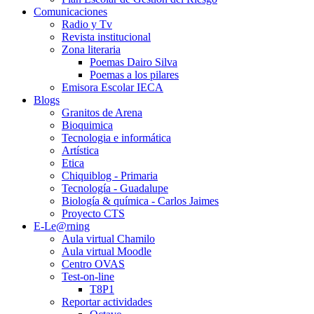
Comunicaciones
Radio y Tv
Revista institucional
Zona literaria
Poemas Dairo Silva
Poemas a los pilares
Emisora Escolar IECA
Blogs
Granitos de Arena
Bioquimica
Tecnologia e informática
Artística
Etica
Chiquiblog - Primaria
Tecnología - Guadalupe
Biología & química - Carlos Jaimes
Proyecto CTS
E-Le@rning
Aula virtual Chamilo
Aula virtual Moodle
Centro OVAS
Test-on-line
T8P1
Reportar actividades