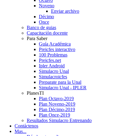
Octavo
Noveno
Enviar archivo
Décimo
Once
Banco de guias
Capacitación docente
Para Saber
Guía Académica
Preicfes interactivo
100 Problemas
Preicfes.net
Ipler Android
Simulacro Unal
Simulacroicfes
Preparate para la Unal
Simulacro Unal - IPLER
PlanesTI
Plan Octavo-2019
Plan Noveno-2019
Plan Décimo-2019
Plan Once-2019
Resultados Simulacro Entrenando
Contáctenos
Mas...