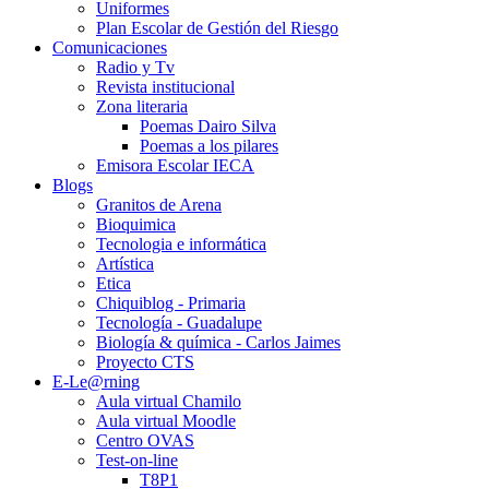
Uniformes
Plan Escolar de Gestión del Riesgo
Comunicaciones
Radio y Tv
Revista institucional
Zona literaria
Poemas Dairo Silva
Poemas a los pilares
Emisora Escolar IECA
Blogs
Granitos de Arena
Bioquimica
Tecnologia e informática
Artística
Etica
Chiquiblog - Primaria
Tecnología - Guadalupe
Biología & química - Carlos Jaimes
Proyecto CTS
E-Le@rning
Aula virtual Chamilo
Aula virtual Moodle
Centro OVAS
Test-on-line
T8P1