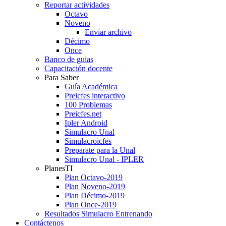
Reportar actividades
Octavo
Noveno
Enviar archivo
Décimo
Once
Banco de guias
Capacitación docente
Para Saber
Guía Académica
Preicfes interactivo
100 Problemas
Preicfes.net
Ipler Android
Simulacro Unal
Simulacroicfes
Preparate para la Unal
Simulacro Unal - IPLER
PlanesTI
Plan Octavo-2019
Plan Noveno-2019
Plan Décimo-2019
Plan Once-2019
Resultados Simulacro Entrenando
Contáctenos