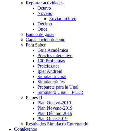
Reportar actividades
Octavo
Noveno
Enviar archivo
Décimo
Once
Banco de guias
Capacitación docente
Para Saber
Guía Académica
Preicfes interactivo
100 Problemas
Preicfes.net
Ipler Android
Simulacro Unal
Simulacroicfes
Preparate para la Unal
Simulacro Unal - IPLER
PlanesTI
Plan Octavo-2019
Plan Noveno-2019
Plan Décimo-2019
Plan Once-2019
Resultados Simulacro Entrenando
Contáctenos