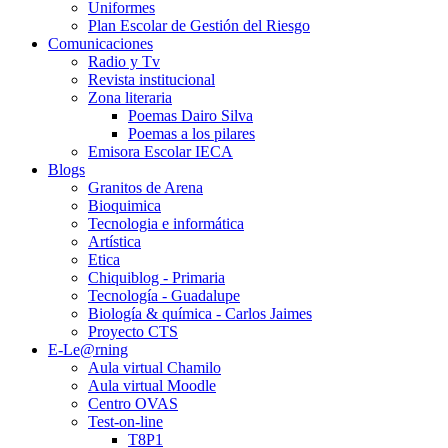
Uniformes
Plan Escolar de Gestión del Riesgo
Comunicaciones
Radio y Tv
Revista institucional
Zona literaria
Poemas Dairo Silva
Poemas a los pilares
Emisora Escolar IECA
Blogs
Granitos de Arena
Bioquimica
Tecnologia e informática
Artística
Etica
Chiquiblog - Primaria
Tecnología - Guadalupe
Biología & química - Carlos Jaimes
Proyecto CTS
E-Le@rning
Aula virtual Chamilo
Aula virtual Moodle
Centro OVAS
Test-on-line
T8P1