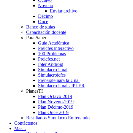
Octavo
Noveno
Enviar archivo
Décimo
Once
Banco de guias
Capacitación docente
Para Saber
Guía Académica
Preicfes interactivo
100 Problemas
Preicfes.net
Ipler Android
Simulacro Unal
Simulacroicfes
Preparate para la Unal
Simulacro Unal - IPLER
PlanesTI
Plan Octavo-2019
Plan Noveno-2019
Plan Décimo-2019
Plan Once-2019
Resultados Simulacro Entrenando
Contáctenos
Mas...