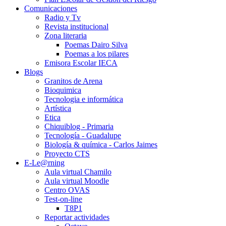
Comunicaciones
Radio y Tv
Revista institucional
Zona literaria
Poemas Dairo Silva
Poemas a los pilares
Emisora Escolar IECA
Blogs
Granitos de Arena
Bioquimica
Tecnologia e informática
Artística
Etica
Chiquiblog - Primaria
Tecnología - Guadalupe
Biología & química - Carlos Jaimes
Proyecto CTS
E-Le@rning
Aula virtual Chamilo
Aula virtual Moodle
Centro OVAS
Test-on-line
T8P1
Reportar actividades