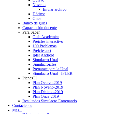
Octavo
Noveno
Enviar archivo
Décimo
Once
Banco de guias
Capacitación docente
Para Saber
Guía Académica
Preicfes interactivo
100 Problemas
Preicfes.net
Ipler Android
Simulacro Unal
Simulacroicfes
Preparate para la Unal
Simulacro Unal - IPLER
PlanesTI
Plan Octavo-2019
Plan Noveno-2019
Plan Décimo-2019
Plan Once-2019
Resultados Simulacro Entrenando
Contáctenos
Mas...