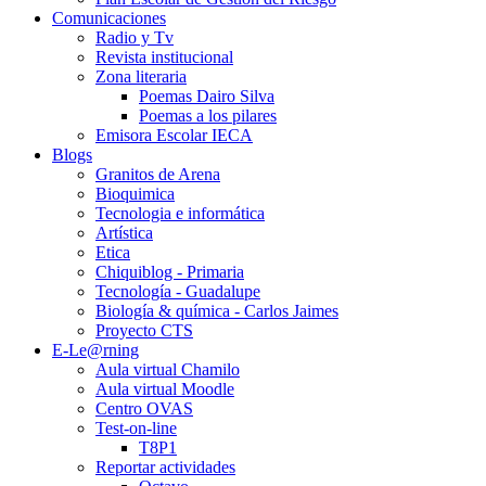
Comunicaciones
Radio y Tv
Revista institucional
Zona literaria
Poemas Dairo Silva
Poemas a los pilares
Emisora Escolar IECA
Blogs
Granitos de Arena
Bioquimica
Tecnologia e informática
Artística
Etica
Chiquiblog - Primaria
Tecnología - Guadalupe
Biología & química - Carlos Jaimes
Proyecto CTS
E-Le@rning
Aula virtual Chamilo
Aula virtual Moodle
Centro OVAS
Test-on-line
T8P1
Reportar actividades