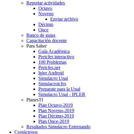
Reportar actividades
Octavo
Noveno
Enviar archivo
Décimo
Once
Banco de guias
Capacitación docente
Para Saber
Guía Académica
Preicfes interactivo
100 Problemas
Preicfes.net
Ipler Android
Simulacro Unal
Simulacroicfes
Preparate para la Unal
Simulacro Unal - IPLER
PlanesTI
Plan Octavo-2019
Plan Noveno-2019
Plan Décimo-2019
Plan Once-2019
Resultados Simulacro Entrenando
Contáctenos