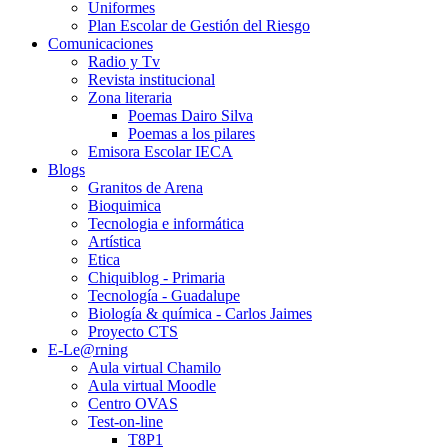
Uniformes
Plan Escolar de Gestión del Riesgo
Comunicaciones
Radio y Tv
Revista institucional
Zona literaria
Poemas Dairo Silva
Poemas a los pilares
Emisora Escolar IECA
Blogs
Granitos de Arena
Bioquimica
Tecnologia e informática
Artística
Etica
Chiquiblog - Primaria
Tecnología - Guadalupe
Biología & química - Carlos Jaimes
Proyecto CTS
E-Le@rning
Aula virtual Chamilo
Aula virtual Moodle
Centro OVAS
Test-on-line
T8P1