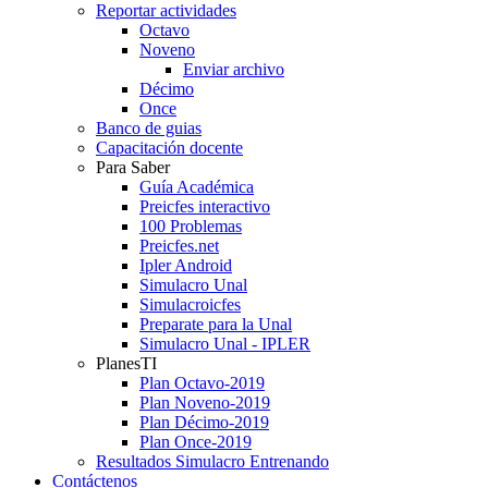
Reportar actividades
Octavo
Noveno
Enviar archivo
Décimo
Once
Banco de guias
Capacitación docente
Para Saber
Guía Académica
Preicfes interactivo
100 Problemas
Preicfes.net
Ipler Android
Simulacro Unal
Simulacroicfes
Preparate para la Unal
Simulacro Unal - IPLER
PlanesTI
Plan Octavo-2019
Plan Noveno-2019
Plan Décimo-2019
Plan Once-2019
Resultados Simulacro Entrenando
Contáctenos