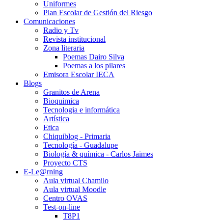
Uniformes
Plan Escolar de Gestión del Riesgo
Comunicaciones
Radio y Tv
Revista institucional
Zona literaria
Poemas Dairo Silva
Poemas a los pilares
Emisora Escolar IECA
Blogs
Granitos de Arena
Bioquimica
Tecnologia e informática
Artística
Etica
Chiquiblog - Primaria
Tecnología - Guadalupe
Biología & química - Carlos Jaimes
Proyecto CTS
E-Le@rning
Aula virtual Chamilo
Aula virtual Moodle
Centro OVAS
Test-on-line
T8P1