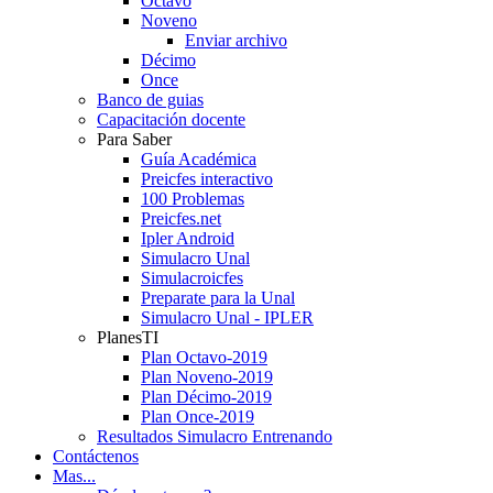
Octavo
Noveno
Enviar archivo
Décimo
Once
Banco de guias
Capacitación docente
Para Saber
Guía Académica
Preicfes interactivo
100 Problemas
Preicfes.net
Ipler Android
Simulacro Unal
Simulacroicfes
Preparate para la Unal
Simulacro Unal - IPLER
PlanesTI
Plan Octavo-2019
Plan Noveno-2019
Plan Décimo-2019
Plan Once-2019
Resultados Simulacro Entrenando
Contáctenos
Mas...