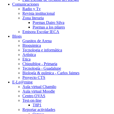
Comunicaciones
Radio y Tv
Revista institucional
Zona literaria
Poemas Dairo Silva
Poemas a los pilares
Emisora Escolar IECA
Blogs
Granitos de Arena
Bioquimica
Tecnologia e informática
Artística
Etica
Chiquiblog - Primaria
Tecnología - Guadalupe
Biología & química - Carlos Jaimes
Proyecto CTS
E-Le@rning
Aula virtual Chamilo
Aula virtual Moodle
Centro OVAS
Test-on-line
T8P1
Reportar actividades