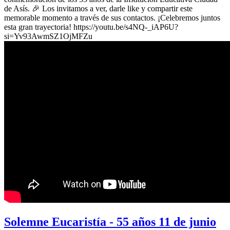
de Asís. 🎉 Los invitamos a ver, darle like y compartir este
memorable momento a través de sus contactos. ¡Celebremos juntos
esta gran trayectoria! https://youtu.be/s4NQ-_iAP6U?
si=Yv93AwmSZ1OjMFZu
Solemne Eucaristía - 55 años 11 de junio