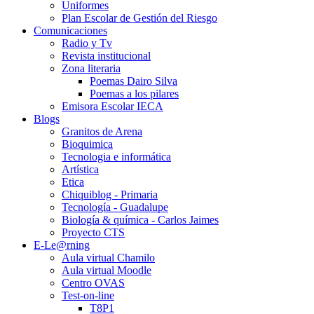
Uniformes
Plan Escolar de Gestión del Riesgo
Comunicaciones
Radio y Tv
Revista institucional
Zona literaria
Poemas Dairo Silva
Poemas a los pilares
Emisora Escolar IECA
Blogs
Granitos de Arena
Bioquimica
Tecnologia e informática
Artística
Etica
Chiquiblog - Primaria
Tecnología - Guadalupe
Biología & química - Carlos Jaimes
Proyecto CTS
E-Le@rning
Aula virtual Chamilo
Aula virtual Moodle
Centro OVAS
Test-on-line
T8P1