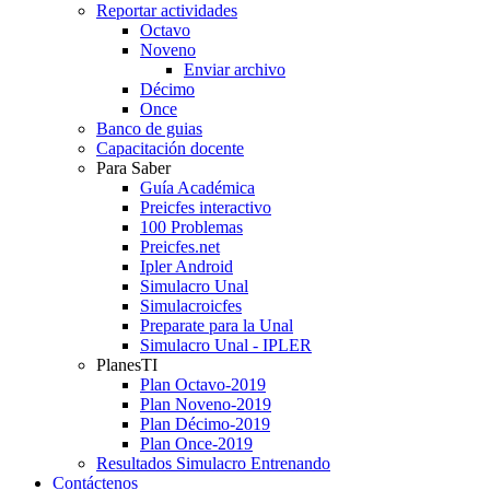
Reportar actividades
Octavo
Noveno
Enviar archivo
Décimo
Once
Banco de guias
Capacitación docente
Para Saber
Guía Académica
Preicfes interactivo
100 Problemas
Preicfes.net
Ipler Android
Simulacro Unal
Simulacroicfes
Preparate para la Unal
Simulacro Unal - IPLER
PlanesTI
Plan Octavo-2019
Plan Noveno-2019
Plan Décimo-2019
Plan Once-2019
Resultados Simulacro Entrenando
Contáctenos