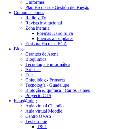
Uniformes
Plan Escolar de Gestión del Riesgo
Comunicaciones
Radio y Tv
Revista institucional
Zona literaria
Poemas Dairo Silva
Poemas a los pilares
Emisora Escolar IECA
Blogs
Granitos de Arena
Bioquimica
Tecnologia e informática
Artística
Etica
Chiquiblog - Primaria
Tecnología - Guadalupe
Biología & química - Carlos Jaimes
Proyecto CTS
E-Le@rning
Aula virtual Chamilo
Aula virtual Moodle
Centro OVAS
Test-on-line
T8P1