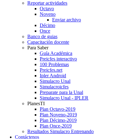
Reportar actividades
Octavo
Noveno
Enviar archivo
Décimo
Once
Banco de guias
Capacitación docente
Para Saber
Guía Académica
Preicfes interactivo
100 Problemas
Preicfes.net
Ipler Android
Simulacro Unal
Simulacroicfes
Preparate para la Unal
Simulacro Unal - IPLER
PlanesTI
Plan Octavo-2019
Plan Noveno-2019
Plan Décimo-2019
Plan Once-2019
Resultados Simulacro Entrenando
Contáctenos