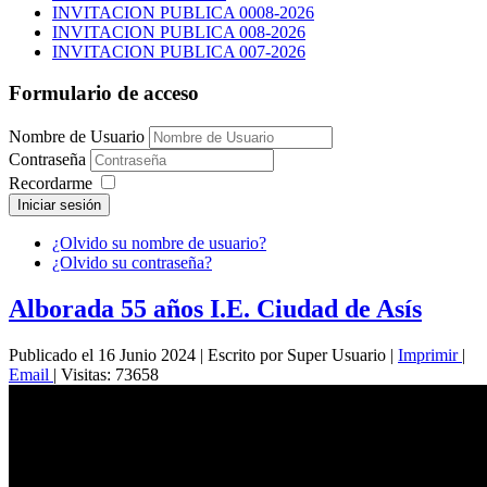
INVITACION PUBLICA 0008-2026
INVITACION PUBLICA 008-2026
INVITACION PUBLICA 007-2026
Formulario de acceso
Nombre de Usuario
Contraseña
Recordarme
Iniciar sesión
¿Olvido su nombre de usuario?
¿Olvido su contraseña?
Alborada 55 años I.E. Ciudad de Asís
Publicado el 16 Junio 2024
|
Escrito por Super Usuario
|
Imprimir
|
Email
|
Visitas: 73658