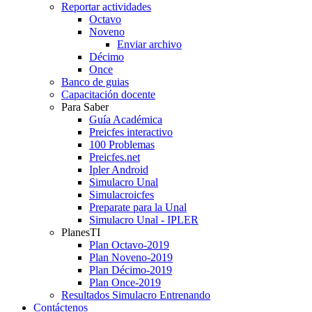
Reportar actividades
Octavo
Noveno
Enviar archivo
Décimo
Once
Banco de guias
Capacitación docente
Para Saber
Guía Académica
Preicfes interactivo
100 Problemas
Preicfes.net
Ipler Android
Simulacro Unal
Simulacroicfes
Preparate para la Unal
Simulacro Unal - IPLER
PlanesTI
Plan Octavo-2019
Plan Noveno-2019
Plan Décimo-2019
Plan Once-2019
Resultados Simulacro Entrenando
Contáctenos