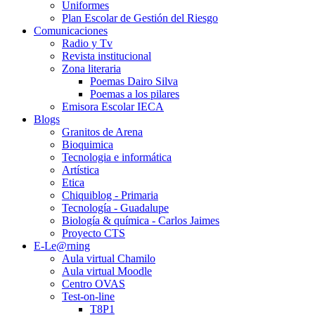
Uniformes
Plan Escolar de Gestión del Riesgo
Comunicaciones
Radio y Tv
Revista institucional
Zona literaria
Poemas Dairo Silva
Poemas a los pilares
Emisora Escolar IECA
Blogs
Granitos de Arena
Bioquimica
Tecnologia e informática
Artística
Etica
Chiquiblog - Primaria
Tecnología - Guadalupe
Biología & química - Carlos Jaimes
Proyecto CTS
E-Le@rning
Aula virtual Chamilo
Aula virtual Moodle
Centro OVAS
Test-on-line
T8P1