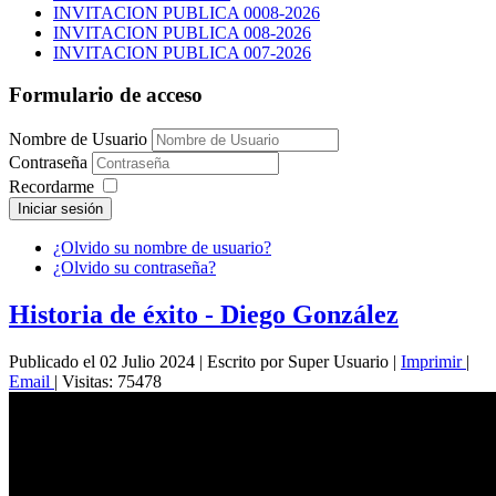
INVITACION PUBLICA 0008-2026
INVITACION PUBLICA 008-2026
INVITACION PUBLICA 007-2026
Formulario de acceso
Nombre de Usuario
Contraseña
Recordarme
Iniciar sesión
¿Olvido su nombre de usuario?
¿Olvido su contraseña?
Historia de éxito - Diego González
Publicado el 02 Julio 2024
|
Escrito por Super Usuario
|
Imprimir
|
Email
|
Visitas: 75478