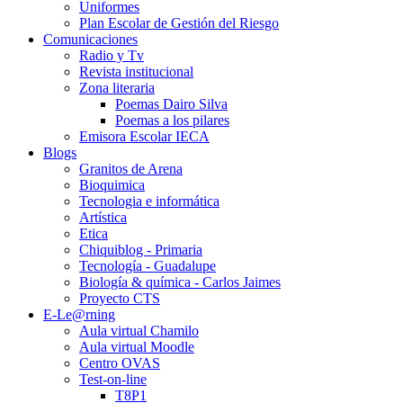
Uniformes
Plan Escolar de Gestión del Riesgo
Comunicaciones
Radio y Tv
Revista institucional
Zona literaria
Poemas Dairo Silva
Poemas a los pilares
Emisora Escolar IECA
Blogs
Granitos de Arena
Bioquimica
Tecnologia e informática
Artística
Etica
Chiquiblog - Primaria
Tecnología - Guadalupe
Biología & química - Carlos Jaimes
Proyecto CTS
E-Le@rning
Aula virtual Chamilo
Aula virtual Moodle
Centro OVAS
Test-on-line
T8P1