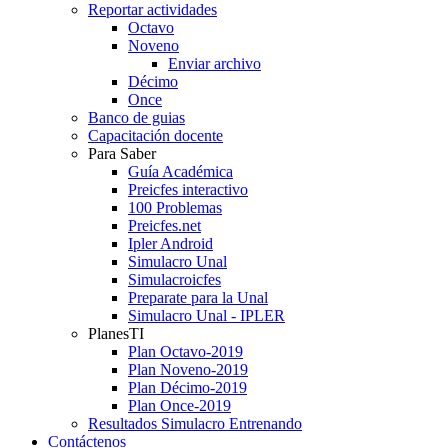
Reportar actividades
Octavo
Noveno
Enviar archivo
Décimo
Once
Banco de guias
Capacitación docente
Para Saber
Guía Académica
Preicfes interactivo
100 Problemas
Preicfes.net
Ipler Android
Simulacro Unal
Simulacroicfes
Preparate para la Unal
Simulacro Unal - IPLER
PlanesTI
Plan Octavo-2019
Plan Noveno-2019
Plan Décimo-2019
Plan Once-2019
Resultados Simulacro Entrenando
Contáctenos