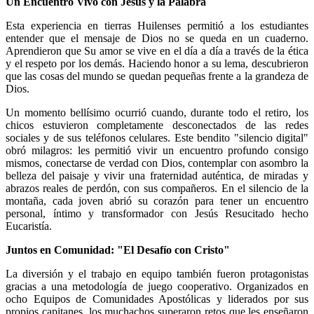
Un Encuentro Vivo con Jesús y la Palabra
Esta experiencia en tierras Huilenses permitió a los estudiantes
entender que el mensaje de Dios no se queda en un cuaderno.
Aprendieron que Su amor se vive en el día a día a través de la ética
y el respeto por los demás. Haciendo honor a su lema, descubrieron
que las cosas del mundo se quedan pequeñas frente a la grandeza de
Dios.
Un momento bellísimo ocurrió cuando, durante todo el retiro, los
chicos estuvieron completamente desconectados de las redes
sociales y de sus teléfonos celulares. Este bendito "silencio digital"
obró milagros: les permitió vivir un encuentro profundo consigo
mismos, conectarse de verdad con Dios, contemplar con asombro la
belleza del paisaje y vivir una fraternidad auténtica, de miradas y
abrazos reales de perdón, con sus compañeros. En el silencio de la
montaña, cada joven abrió su corazón para tener un encuentro
personal, íntimo y transformador con Jesús Resucitado hecho
Eucaristía.
Juntos en Comunidad: "El Desafío con Cristo"
La diversión y el trabajo en equipo también fueron protagonistas
gracias a una metodología de juego cooperativo. Organizados en
ocho Equipos de Comunidades Apostólicas y liderados por sus
propios capitanes, los muchachos superaron retos que les enseñaron