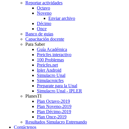
Reportar actividades
Octavo
Noveno
Enviar archivo
Décimo
Once
Banco de guias
Capacitación docente
Para Saber
Guía Académica
Preicfes interactivo
100 Problemas
Preicfes.net
Ipler Android
Simulacro Unal
Simulacroicfes
Preparate para la Unal
Simulacro Unal - IPLER
PlanesTI
Plan Octavo-2019
Plan Noveno-2019
Plan Décimo-2019
Plan Once-2019
Resultados Simulacro Entrenando
Contáctenos