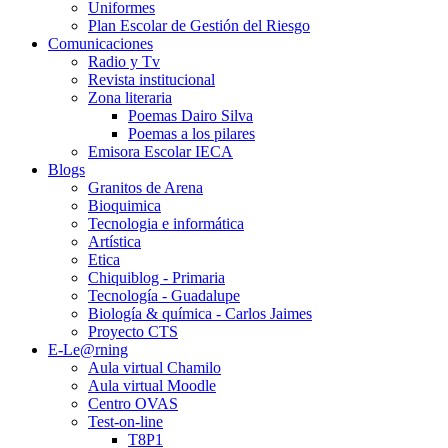
Uniformes
Plan Escolar de Gestión del Riesgo
Comunicaciones
Radio y Tv
Revista institucional
Zona literaria
Poemas Dairo Silva
Poemas a los pilares
Emisora Escolar IECA
Blogs
Granitos de Arena
Bioquimica
Tecnologia e informática
Artística
Etica
Chiquiblog - Primaria
Tecnología - Guadalupe
Biología & química - Carlos Jaimes
Proyecto CTS
E-Le@rning
Aula virtual Chamilo
Aula virtual Moodle
Centro OVAS
Test-on-line
T8P1