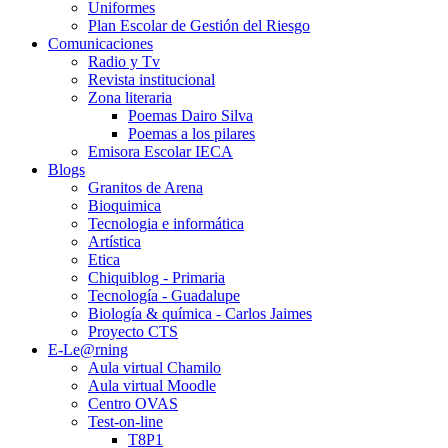
Uniformes
Plan Escolar de Gestión del Riesgo
Comunicaciones
Radio y Tv
Revista institucional
Zona literaria
Poemas Dairo Silva
Poemas a los pilares
Emisora Escolar IECA
Blogs
Granitos de Arena
Bioquimica
Tecnologia e informática
Artística
Etica
Chiquiblog - Primaria
Tecnología - Guadalupe
Biología & química - Carlos Jaimes
Proyecto CTS
E-Le@rning
Aula virtual Chamilo
Aula virtual Moodle
Centro OVAS
Test-on-line
T8P1