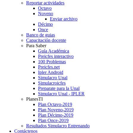
Reportar actividades
Octavo
Noveno
Enviar archivo
Décimo
Once
Banco de guias
Capacitación docente
Para Saber
Guía Académica
Preicfes interactivo
100 Problemas
Preicfes.net
Ipler Android
Simulacro Unal
Simulacroicfes
Preparate para la Unal
Simulacro Unal - IPLER
PlanesTI
Plan Octavo-2019
Plan Noveno-2019
Plan Décimo-2019
Plan Once-2019
Resultados Simulacro Entrenando
Contáctenos