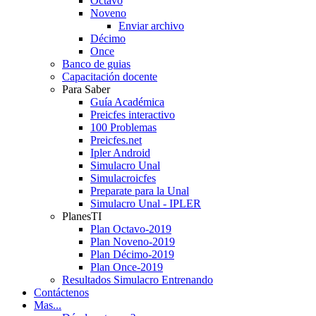
Octavo
Noveno
Enviar archivo
Décimo
Once
Banco de guias
Capacitación docente
Para Saber
Guía Académica
Preicfes interactivo
100 Problemas
Preicfes.net
Ipler Android
Simulacro Unal
Simulacroicfes
Preparate para la Unal
Simulacro Unal - IPLER
PlanesTI
Plan Octavo-2019
Plan Noveno-2019
Plan Décimo-2019
Plan Once-2019
Resultados Simulacro Entrenando
Contáctenos
Mas...