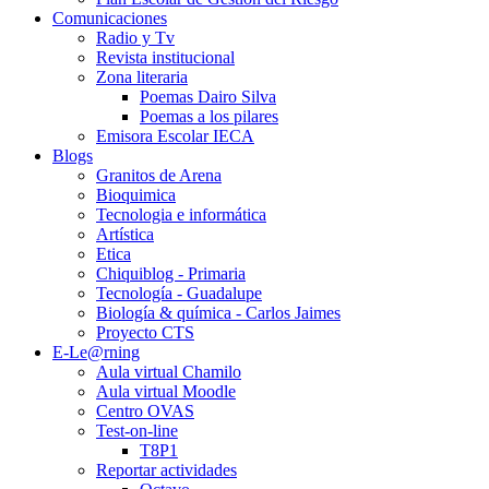
Comunicaciones
Radio y Tv
Revista institucional
Zona literaria
Poemas Dairo Silva
Poemas a los pilares
Emisora Escolar IECA
Blogs
Granitos de Arena
Bioquimica
Tecnologia e informática
Artística
Etica
Chiquiblog - Primaria
Tecnología - Guadalupe
Biología & química - Carlos Jaimes
Proyecto CTS
E-Le@rning
Aula virtual Chamilo
Aula virtual Moodle
Centro OVAS
Test-on-line
T8P1
Reportar actividades