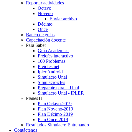
Reportar actividades
Octavo
Noveno
Enviar archivo
Décimo
Once
Banco de guias
Capacitación docente
Para Saber
Guía Académica
Preicfes interactivo
100 Problemas
Preicfes.net
Ipler Android
Simulacro Unal
Simulacroicfes
Preparate para la Unal
Simulacro Unal - IPLER
PlanesTI
Plan Octavo-2019
Plan Noveno-2019
Plan Décimo-2019
Plan Once-2019
Resultados Simulacro Entrenando
Contáctenos