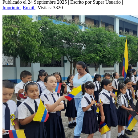
Publicado el 24 Septiembre 2025
|
Escrito por Super Usuario
|
Imprimir
|
Email
|
Visitas: 3320