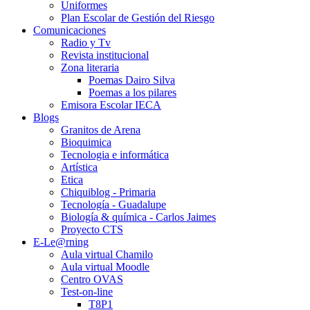
Uniformes
Plan Escolar de Gestión del Riesgo
Comunicaciones
Radio y Tv
Revista institucional
Zona literaria
Poemas Dairo Silva
Poemas a los pilares
Emisora Escolar IECA
Blogs
Granitos de Arena
Bioquimica
Tecnologia e informática
Artística
Etica
Chiquiblog - Primaria
Tecnología - Guadalupe
Biología & química - Carlos Jaimes
Proyecto CTS
E-Le@rning
Aula virtual Chamilo
Aula virtual Moodle
Centro OVAS
Test-on-line
T8P1