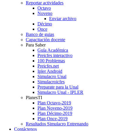
Reportar actividades
Octavo
Noveno
Enviar archivo
Décimo
Once
Banco de guias
Capacitación docente
Para Saber
Guía Académica
Preicfes interactivo
100 Problemas
Preicfes.net
Ipler Android
Simulacro Unal
Simulacroicfes
Preparate para la Unal
Simulacro Unal - IPLER
PlanesTI
Plan Octavo-2019
Plan Noveno-2019
Plan Décimo-2019
Plan Once-2019
Resultados Simulacro Entrenando
Contáctenos