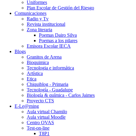
Uniformes
Plan Escolar de Gestión del Riesgo
Comunicaciones
Radio y Tv
Revista institucional
Zona literaria
Poemas Dairo Silva
Poemas a los pilares
Emisora Escolar IECA
Blogs
Granitos de Arena
Bioquimica
Tecnologia e informática
Artística
Etica
Chiquiblog - Primaria
Tecnología - Guadalupe
Biología & química - Carlos Jaimes
Proyecto CTS
E-Le@rning
Aula virtual Chamilo
Aula virtual Moodle
Centro OVAS
Test-on-line
T8P1