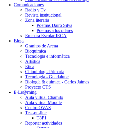
Comunicaciones
Radio y Tv
Revista institucional
Zona literaria
Poemas Dairo Silva
Poemas a los pilares
Emisora Escolar IECA
Blogs
Granitos de Arena
Bioquimica
Tecnologia e informática
Artística
Etica
Chiquiblog - Primaria
Tecnología - Guadalupe
Biología & química - Carlos Jaimes
Proyecto CTS
E-Le@rning
Aula virtual Chamilo
Aula virtual Moodle
Centro OVAS
Test-on-line
T8P1
Reportar actividades