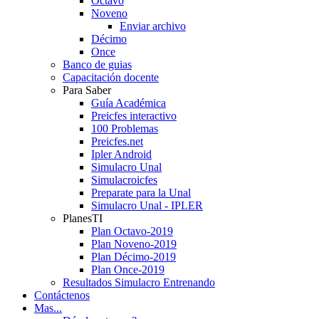
Octavo
Noveno
Enviar archivo
Décimo
Once
Banco de guias
Capacitación docente
Para Saber
Guía Académica
Preicfes interactivo
100 Problemas
Preicfes.net
Ipler Android
Simulacro Unal
Simulacroicfes
Preparate para la Unal
Simulacro Unal - IPLER
PlanesTI
Plan Octavo-2019
Plan Noveno-2019
Plan Décimo-2019
Plan Once-2019
Resultados Simulacro Entrenando
Contáctenos
Mas...