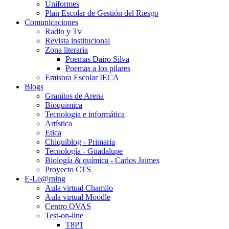
Uniformes
Plan Escolar de Gestión del Riesgo
Comunicaciones
Radio y Tv
Revista institucional
Zona literaria
Poemas Dairo Silva
Poemas a los pilares
Emisora Escolar IECA
Blogs
Granitos de Arena
Bioquimica
Tecnologia e informática
Artística
Etica
Chiquiblog - Primaria
Tecnología - Guadalupe
Biología & química - Carlos Jaimes
Proyecto CTS
E-Le@rning
Aula virtual Chamilo
Aula virtual Moodle
Centro OVAS
Test-on-line
T8P1