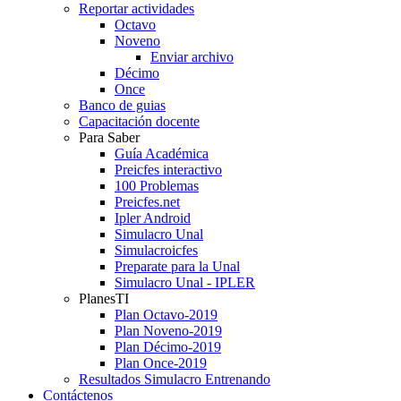
Reportar actividades
Octavo
Noveno
Enviar archivo
Décimo
Once
Banco de guias
Capacitación docente
Para Saber
Guía Académica
Preicfes interactivo
100 Problemas
Preicfes.net
Ipler Android
Simulacro Unal
Simulacroicfes
Preparate para la Unal
Simulacro Unal - IPLER
PlanesTI
Plan Octavo-2019
Plan Noveno-2019
Plan Décimo-2019
Plan Once-2019
Resultados Simulacro Entrenando
Contáctenos