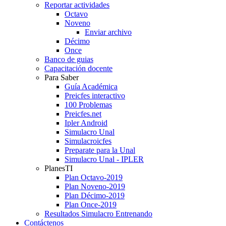
Reportar actividades
Octavo
Noveno
Enviar archivo
Décimo
Once
Banco de guias
Capacitación docente
Para Saber
Guía Académica
Preicfes interactivo
100 Problemas
Preicfes.net
Ipler Android
Simulacro Unal
Simulacroicfes
Preparate para la Unal
Simulacro Unal - IPLER
PlanesTI
Plan Octavo-2019
Plan Noveno-2019
Plan Décimo-2019
Plan Once-2019
Resultados Simulacro Entrenando
Contáctenos