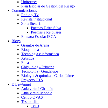
Uniformes
Plan Escolar de Gestión del Riesgo
Comunicaciones
Radio y Tv
Revista institucional
Zona literaria
Poemas Dairo Silva
Poemas a los pilares
Emisora Escolar IECA
Blogs
Granitos de Arena
Bioquimica
Tecnologia e informática
Artística
Etica
Chiquiblog - Primaria
Tecnología - Guadalupe
Biología & química - Carlos Jaimes
Proyecto CTS
E-Le@rning
Aula virtual Chamilo
Aula virtual Moodle
Centro OVAS
Test-on-line
T8P1