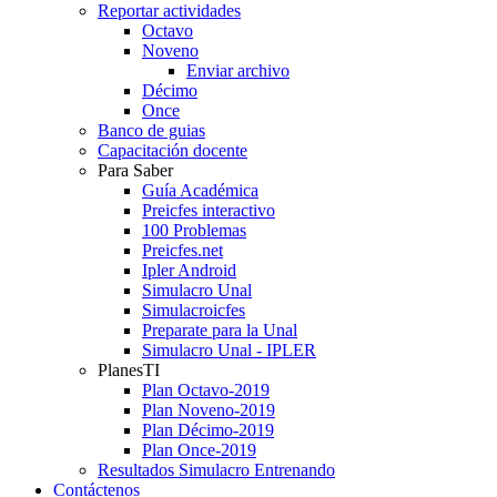
Reportar actividades
Octavo
Noveno
Enviar archivo
Décimo
Once
Banco de guias
Capacitación docente
Para Saber
Guía Académica
Preicfes interactivo
100 Problemas
Preicfes.net
Ipler Android
Simulacro Unal
Simulacroicfes
Preparate para la Unal
Simulacro Unal - IPLER
PlanesTI
Plan Octavo-2019
Plan Noveno-2019
Plan Décimo-2019
Plan Once-2019
Resultados Simulacro Entrenando
Contáctenos