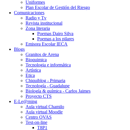
Uniformes
Plan Escolar de Gestión del Riesgo
Comunicaciones
Radio y Tv
Revista institucional
Zona literaria
Poemas Dairo Silva
Poemas a los pilares
Emisora Escolar IECA
Blogs
Granitos de Arena
Bioquimica
Tecnologia e informática
Artística
Etica
Chiquiblog - Primaria
Tecnología - Guadalupe
Biología & química - Carlos Jaimes
Proyecto CTS
E-Le@rning
Aula virtual Chamilo
Aula virtual Moodle
Centro OVAS
Test-on-line
T8P1