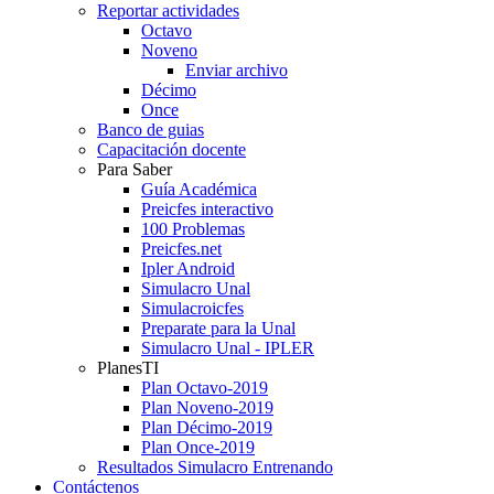
Reportar actividades
Octavo
Noveno
Enviar archivo
Décimo
Once
Banco de guias
Capacitación docente
Para Saber
Guía Académica
Preicfes interactivo
100 Problemas
Preicfes.net
Ipler Android
Simulacro Unal
Simulacroicfes
Preparate para la Unal
Simulacro Unal - IPLER
PlanesTI
Plan Octavo-2019
Plan Noveno-2019
Plan Décimo-2019
Plan Once-2019
Resultados Simulacro Entrenando
Contáctenos