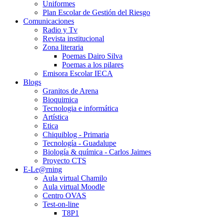
Uniformes
Plan Escolar de Gestión del Riesgo
Comunicaciones
Radio y Tv
Revista institucional
Zona literaria
Poemas Dairo Silva
Poemas a los pilares
Emisora Escolar IECA
Blogs
Granitos de Arena
Bioquimica
Tecnologia e informática
Artística
Etica
Chiquiblog - Primaria
Tecnología - Guadalupe
Biología & química - Carlos Jaimes
Proyecto CTS
E-Le@rning
Aula virtual Chamilo
Aula virtual Moodle
Centro OVAS
Test-on-line
T8P1