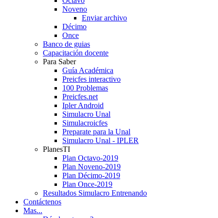
Octavo
Noveno
Enviar archivo
Décimo
Once
Banco de guias
Capacitación docente
Para Saber
Guía Académica
Preicfes interactivo
100 Problemas
Preicfes.net
Ipler Android
Simulacro Unal
Simulacroicfes
Preparate para la Unal
Simulacro Unal - IPLER
PlanesTI
Plan Octavo-2019
Plan Noveno-2019
Plan Décimo-2019
Plan Once-2019
Resultados Simulacro Entrenando
Contáctenos
Mas...