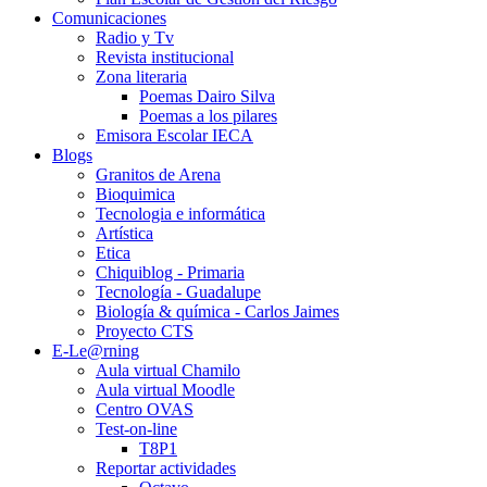
Comunicaciones
Radio y Tv
Revista institucional
Zona literaria
Poemas Dairo Silva
Poemas a los pilares
Emisora Escolar IECA
Blogs
Granitos de Arena
Bioquimica
Tecnologia e informática
Artística
Etica
Chiquiblog - Primaria
Tecnología - Guadalupe
Biología & química - Carlos Jaimes
Proyecto CTS
E-Le@rning
Aula virtual Chamilo
Aula virtual Moodle
Centro OVAS
Test-on-line
T8P1
Reportar actividades