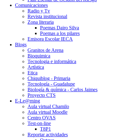
Comunicaciones
Radio y Tv
Revista institucional
Zona literaria
Poemas Dairo Silva
Poemas a los pilares
Emisora Escolar IECA
Blogs
Granitos de Arena
Bioquimica
Tecnologia e informática
Artística
Etica
Chiquiblog - Primaria
Tecnología - Guadalupe
Biología & química - Carlos Jaimes
Proyecto CTS
E-Le@rning
Aula virtual Chamilo
Aula virtual Moodle
Centro OVAS
Test-on-line
T8P1
Reportar actividades