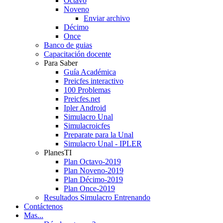
Octavo
Noveno
Enviar archivo
Décimo
Once
Banco de guias
Capacitación docente
Para Saber
Guía Académica
Preicfes interactivo
100 Problemas
Preicfes.net
Ipler Android
Simulacro Unal
Simulacroicfes
Preparate para la Unal
Simulacro Unal - IPLER
PlanesTI
Plan Octavo-2019
Plan Noveno-2019
Plan Décimo-2019
Plan Once-2019
Resultados Simulacro Entrenando
Contáctenos
Mas...