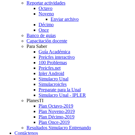
Reportar actividades
Octavo
Noveno
Enviar archivo
Décimo
Once
Banco de guias
Capacitación docente
Para Saber
Guía Académica
Preicfes interactivo
100 Problemas
Preicfes.net
Ipler Android
Simulacro Unal
Simulacroicfes
Preparate para la Unal
Simulacro Unal - IPLER
PlanesTI
Plan Octavo-2019
Plan Noveno-2019
Plan Décimo-2019
Plan Once-2019
Resultados Simulacro Entrenando
Contáctenos