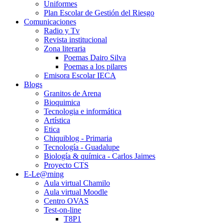
Uniformes
Plan Escolar de Gestión del Riesgo
Comunicaciones
Radio y Tv
Revista institucional
Zona literaria
Poemas Dairo Silva
Poemas a los pilares
Emisora Escolar IECA
Blogs
Granitos de Arena
Bioquimica
Tecnologia e informática
Artística
Etica
Chiquiblog - Primaria
Tecnología - Guadalupe
Biología & química - Carlos Jaimes
Proyecto CTS
E-Le@rning
Aula virtual Chamilo
Aula virtual Moodle
Centro OVAS
Test-on-line
T8P1