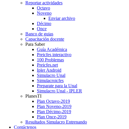
Reportar actividades
Octavo
Noveno
Enviar archivo
Décimo
Once
Banco de guias
Capacitación docente
Para Saber
Guía Académica
Preicfes interactivo
100 Problemas
Preicfes.net
Ipler Android
Simulacro Unal
Simulacroicfes
Preparate para la Unal
Simulacro Unal - IPLER
PlanesTI
Plan Octavo-2019
Plan Noveno-2019
Plan Décimo-2019
Plan Once-2019
Resultados Simulacro Entrenando
Contáctenos