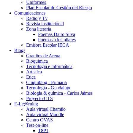
Uniformes
Plan Escolar de Gestión del Riesgo
Comunicaciones
Radio y Tv
Revista institucional
Zona literaria
Poemas Dairo Silva
Poemas a los pilares
Emisora Escolar IECA
Blogs
Granitos de Arena
Bioquimica
Tecnologia e informática
Artística
Etica
Chiquiblog - Primaria
Tecnología - Guadalupe
Biología & química - Carlos Jaimes
Proyecto CTS
E-Le@rning
Aula virtual Chamilo
Aula virtual Moodle
Centro OVAS
Test-on-line
T8P1