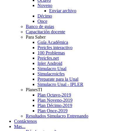
Octavo
Noveno
Enviar archivo
Décimo
Once
Banco de guias
Capacitación docente
Para Saber
Guía Académica
Preicfes interactivo
100 Problemas
Preicfes.net
Ipler Android
Simulacro Unal
Simulacroicfes
Preparate para la Unal
Simulacro Unal - IPLER
PlanesTI
Plan Octavo-2019
Plan Noveno-2019
Plan Décimo-2019
Plan Once-2019
Resultados Simulacro Entrenando
Contáctenos
Mas...