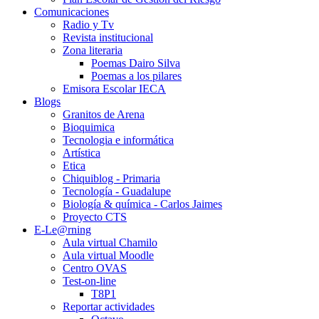
Comunicaciones
Radio y Tv
Revista institucional
Zona literaria
Poemas Dairo Silva
Poemas a los pilares
Emisora Escolar IECA
Blogs
Granitos de Arena
Bioquimica
Tecnologia e informática
Artística
Etica
Chiquiblog - Primaria
Tecnología - Guadalupe
Biología & química - Carlos Jaimes
Proyecto CTS
E-Le@rning
Aula virtual Chamilo
Aula virtual Moodle
Centro OVAS
Test-on-line
T8P1
Reportar actividades