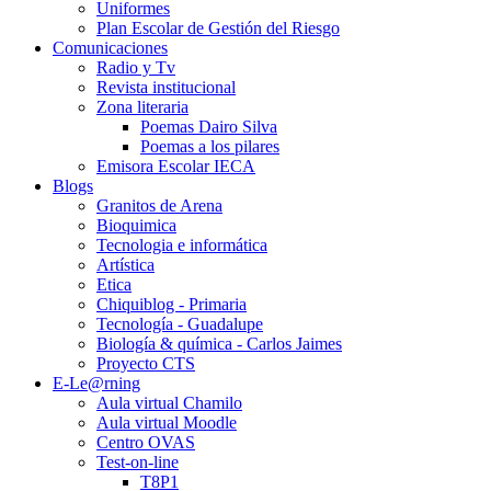
Uniformes
Plan Escolar de Gestión del Riesgo
Comunicaciones
Radio y Tv
Revista institucional
Zona literaria
Poemas Dairo Silva
Poemas a los pilares
Emisora Escolar IECA
Blogs
Granitos de Arena
Bioquimica
Tecnologia e informática
Artística
Etica
Chiquiblog - Primaria
Tecnología - Guadalupe
Biología & química - Carlos Jaimes
Proyecto CTS
E-Le@rning
Aula virtual Chamilo
Aula virtual Moodle
Centro OVAS
Test-on-line
T8P1