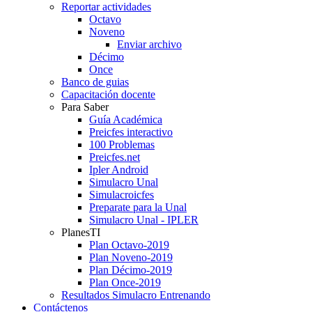
Reportar actividades
Octavo
Noveno
Enviar archivo
Décimo
Once
Banco de guias
Capacitación docente
Para Saber
Guía Académica
Preicfes interactivo
100 Problemas
Preicfes.net
Ipler Android
Simulacro Unal
Simulacroicfes
Preparate para la Unal
Simulacro Unal - IPLER
PlanesTI
Plan Octavo-2019
Plan Noveno-2019
Plan Décimo-2019
Plan Once-2019
Resultados Simulacro Entrenando
Contáctenos