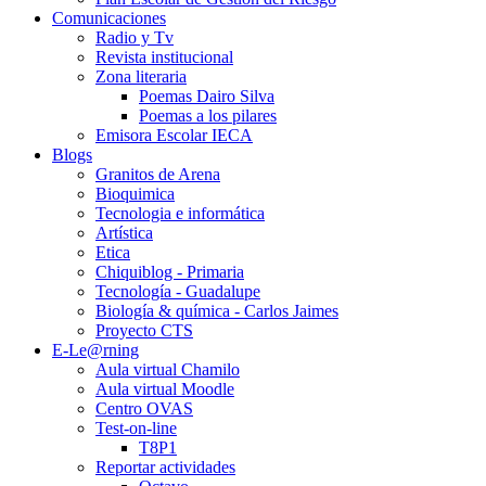
Comunicaciones
Radio y Tv
Revista institucional
Zona literaria
Poemas Dairo Silva
Poemas a los pilares
Emisora Escolar IECA
Blogs
Granitos de Arena
Bioquimica
Tecnologia e informática
Artística
Etica
Chiquiblog - Primaria
Tecnología - Guadalupe
Biología & química - Carlos Jaimes
Proyecto CTS
E-Le@rning
Aula virtual Chamilo
Aula virtual Moodle
Centro OVAS
Test-on-line
T8P1
Reportar actividades