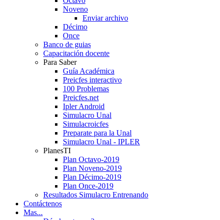
Octavo
Noveno
Enviar archivo
Décimo
Once
Banco de guias
Capacitación docente
Para Saber
Guía Académica
Preicfes interactivo
100 Problemas
Preicfes.net
Ipler Android
Simulacro Unal
Simulacroicfes
Preparate para la Unal
Simulacro Unal - IPLER
PlanesTI
Plan Octavo-2019
Plan Noveno-2019
Plan Décimo-2019
Plan Once-2019
Resultados Simulacro Entrenando
Contáctenos
Mas...