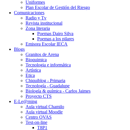
Uniformes
Plan Escolar de Gestión del Riesgo
Comunicaciones
Radio y Tv
Revista institucional
Zona literaria
Poemas Dairo Silva
Poemas a los pilares
Emisora Escolar IECA
Blogs
Granitos de Arena
Bioquimica
Tecnologia e informática
Artística
Etica
Chiquiblog - Primaria
Tecnología - Guadalupe
Biología & química - Carlos Jaimes
Proyecto CTS
E-Le@rning
Aula virtual Chamilo
Aula virtual Moodle
Centro OVAS
Test-on-line
T8P1