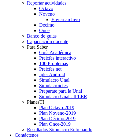
Reportar actividades
Octavo
Noveno
Enviar archivo
Décimo
Once
Banco de guias
Capacitación docente
Para Saber
Guía Académica
Preicfes interactivo
100 Problemas
Preicfes.net
Ipler Android
Simulacro Unal
Simulacroicfes
Preparate para la Unal
Simulacro Unal - IPLER
PlanesTI
Plan Octavo-2019
Plan Noveno-2019
Plan Décimo-2019
Plan Once-2019
Resultados Simulacro Entrenando
Contáctenos