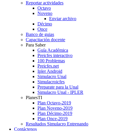
Reportar actividades
Octavo
Noveno
Enviar archivo
Décimo
Once
Banco de guias
Capacitación docente
Para Saber
Guía Académica
Preicfes interactivo
100 Problemas
Preicfes.net
Ipler Android
Simulacro Unal
Simulacroicfes
Preparate para la Unal
Simulacro Unal - IPLER
PlanesTI
Plan Octavo-2019
Plan Noveno-2019
Plan Décimo-2019
Plan Once-2019
Resultados Simulacro Entrenando
Contáctenos