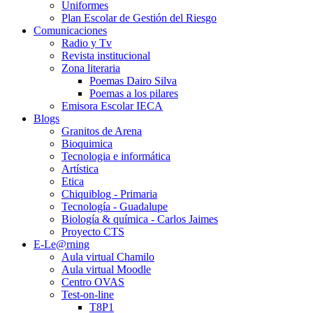
Uniformes
Plan Escolar de Gestión del Riesgo
Comunicaciones
Radio y Tv
Revista institucional
Zona literaria
Poemas Dairo Silva
Poemas a los pilares
Emisora Escolar IECA
Blogs
Granitos de Arena
Bioquimica
Tecnologia e informática
Artística
Etica
Chiquiblog - Primaria
Tecnología - Guadalupe
Biología & química - Carlos Jaimes
Proyecto CTS
E-Le@rning
Aula virtual Chamilo
Aula virtual Moodle
Centro OVAS
Test-on-line
T8P1