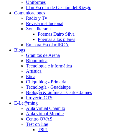
Uniformes
Plan Escolar de Gestión del Riesgo
Comunicaciones
Radio y Tv
Revista institucional
Zona literaria
Poemas Dairo Silva
Poemas a los pilares
Emisora Escolar IECA
Blogs
Granitos de Arena
Bioquimica
Tecnologia e informática
Artística
Etica
Chiquiblog - Primaria
Tecnología - Guadalupe
Biología & química - Carlos Jaimes
Proyecto CTS
E-Le@rning
Aula virtual Chamilo
Aula virtual Moodle
Centro OVAS
Test-on-line
T8P1