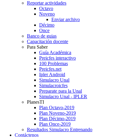
Reportar actividades
Octavo
Noveno
Enviar archivo
Décimo
Once
Banco de guias
Capacitación docente
Para Saber
Guía Académica
Preicfes interactivo
100 Problemas
Preicfes.net
Ipler Android
Simulacro Unal
Simulacroicfes
Preparate para la Unal
Simulacro Unal - IPLER
PlanesTI
Plan Octavo-2019
Plan Noveno-2019
Plan Décimo-2019
Plan Once-2019
Resultados Simulacro Entrenando
Contáctenos