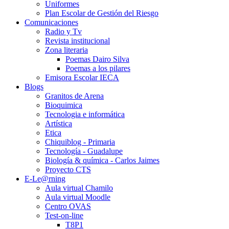
Uniformes
Plan Escolar de Gestión del Riesgo
Comunicaciones
Radio y Tv
Revista institucional
Zona literaria
Poemas Dairo Silva
Poemas a los pilares
Emisora Escolar IECA
Blogs
Granitos de Arena
Bioquimica
Tecnologia e informática
Artística
Etica
Chiquiblog - Primaria
Tecnología - Guadalupe
Biología & química - Carlos Jaimes
Proyecto CTS
E-Le@rning
Aula virtual Chamilo
Aula virtual Moodle
Centro OVAS
Test-on-line
T8P1