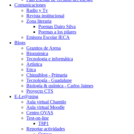
Comunicaciones
Radio y Tv
Revista institucional
Zona literaria
Poemas Dairo Silva
Poemas a los pilares
Emisora Escolar IECA
Blogs
Granitos de Arena
Bioquimica
Tecnologia e informática
Artística
Etica
Chiquiblog - Primaria
Tecnología - Guadalupe
Biología & química - Carlos Jaimes
Proyecto CTS
E-Le@rning
Aula virtual Chamilo
Aula virtual Moodle
Centro OVAS
Test-on-line
T8P1
Reportar actividades