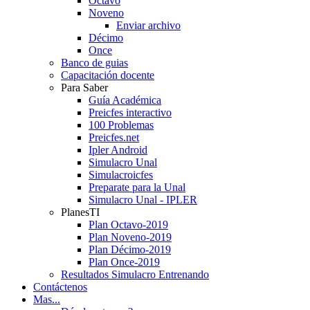
Octavo
Noveno
Enviar archivo
Décimo
Once
Banco de guias
Capacitación docente
Para Saber
Guía Académica
Preicfes interactivo
100 Problemas
Preicfes.net
Ipler Android
Simulacro Unal
Simulacroicfes
Preparate para la Unal
Simulacro Unal - IPLER
PlanesTI
Plan Octavo-2019
Plan Noveno-2019
Plan Décimo-2019
Plan Once-2019
Resultados Simulacro Entrenando
Contáctenos
Mas...