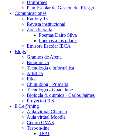
Uniformes
Plan Escolar de Gestión del Riesgo
Comunicaciones
Radio y Tv
Revista institucional
Zona literaria
Poemas Dairo Silva
Poemas a los pilares
Emisora Escolar IECA
Blogs
Granitos de Arena
Bioquimica
Tecnologia e informática
Artística
Etica
Chiquiblog - Primaria
Tecnología - Guadalupe
Biología & química - Carlos Jaimes
Proyecto CTS
E-Le@rning
Aula virtual Chamilo
Aula virtual Moodle
Centro OVAS
Test-on-line
T8P1