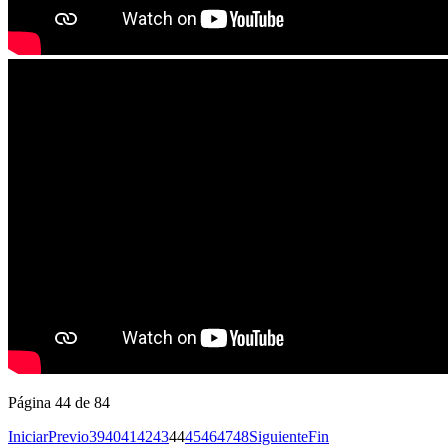
Página 44 de 84
Iniciar
Previo
39
40
41
42
43
44
45
46
47
48
Siguiente
Fin