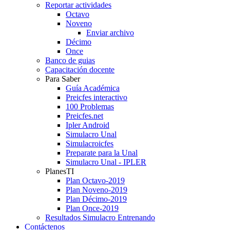
Reportar actividades
Octavo
Noveno
Enviar archivo
Décimo
Once
Banco de guias
Capacitación docente
Para Saber
Guía Académica
Preicfes interactivo
100 Problemas
Preicfes.net
Ipler Android
Simulacro Unal
Simulacroicfes
Preparate para la Unal
Simulacro Unal - IPLER
PlanesTI
Plan Octavo-2019
Plan Noveno-2019
Plan Décimo-2019
Plan Once-2019
Resultados Simulacro Entrenando
Contáctenos