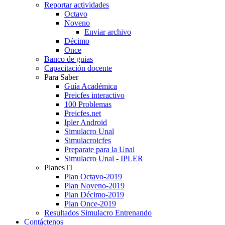
Reportar actividades
Octavo
Noveno
Enviar archivo
Décimo
Once
Banco de guias
Capacitación docente
Para Saber
Guía Académica
Preicfes interactivo
100 Problemas
Preicfes.net
Ipler Android
Simulacro Unal
Simulacroicfes
Preparate para la Unal
Simulacro Unal - IPLER
PlanesTI
Plan Octavo-2019
Plan Noveno-2019
Plan Décimo-2019
Plan Once-2019
Resultados Simulacro Entrenando
Contáctenos