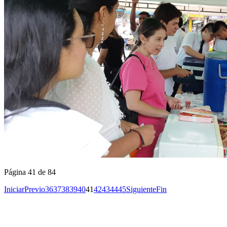
Página 41 de 84
Iniciar
Previo
36
37
38
39
40
41
42
43
44
45
Siguiente
Fin
Copyright © 2026
I. E. Ciudad de Asís - Carrera 18 No. 8-83 Barrio San
Rights Reserved.
Francisco. Tel: 4228117 - 4229111 - Puerto Asís - Putumayo