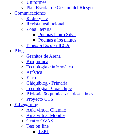
Uniformes
Plan Escolar de Gestión del Riesgo
Comunicaciones
Radio y Tv
Revista institucional
Zona literaria
Poemas Dairo Silva
Poemas a los pilares
Emisora Escolar IECA
Blogs
Granitos de Arena
Bioquimica
Tecnologia e informática
Artística
Etica
Chiquiblog - Primaria
Tecnología - Guadalupe
Biología & química - Carlos Jaimes
Proyecto CTS
E-Le@rning
Aula virtual Chamilo
Aula virtual Moodle
Centro OVAS
Test-on-line
T8P1